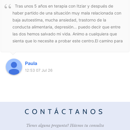
Tras unos 5 años en terapia con Itziar y después de
haber partido de una situación muy mala relacionada con
baja autoestima, mucha ansiedad, trastorno de la
conducta alimentaria, depresión… puedo decir que entre
las dos hemos salvado mi vida. Animo a cualquiera que
sienta que lo necesite a probar este centro.El camino para
estar mejor muchas veces es un poco difícil, pero en
manos de alguien que hace tan bien su trabajo y
transmite tanta humanidad, se puede llegar a estar tan
Paula
bien como nunca imaginaste 🩷
12:53 07 Jul 26
CONTÁCTANOS
Tienes alguna pregunta? Háznos tu consulta